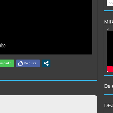
MIR
<
De 
DE