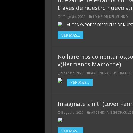
nuevamente estamos con vos
traves de nuestro nuevo stre
17 agosto, 2020
LO MEJOR DEL MUNDO
AHORA YA PODES DISFRUTAR DE NUEST
VER MAS...
No haremos comentarios,so
«(Hermanos Mamonde)
9 agosto, 2020
ARGENTINA
,
ESPECTACULO
VER MAS...
Imaginate sin ti (cover Fer
8 agosto, 2020
ARGENTINA
,
ESPECTACULO
VER MAS...