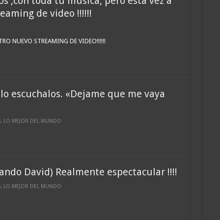
 ,con toda tu musica, pero esta vez a
aming de video !!!!!!
RO NUEVO STREAMING DE VIDEO!!!!!!
lo escuchalos. «Dejame que me vaya
S
,
LO MEJOR DEL MUNDO
nando David) Realmente espectacular !!!!
S
,
LO MEJOR DEL MUNDO