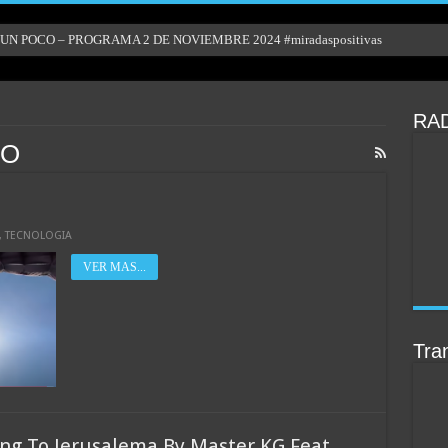
N POCO – PROGRAMA 2 DE NOVIEMBRE 2024 #miradaspositivas
RAD
DO
,
TECNOLOGIA
VER MAS...
Tran
ng To Jerusalema By Master KG Feat