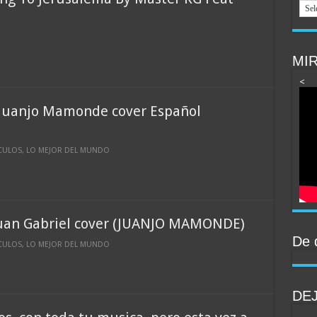
MIR
<
 Juanjo Mamonde cover Español
CULOS
,
LO MEJOR DEL MUNDO
Juan Gabriel cover (JUANJO MAMONDE)
De 
CULOS
,
LO MEJOR DEL MUNDO
DE