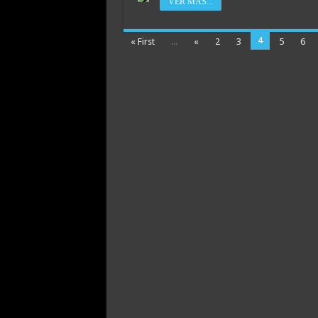
VER MAS...
4
« First
...
«
2
3
5
6