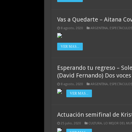
Vas a Quedarte – Aitana Cove
8 agosto, 2020
ARGENTINA
,
ESPECTACULO
VER MAS...
Esperando tu regreso – Sole
(David Fernando) Dos voces f
8 agosto, 2020
ARGENTINA
,
ESPECTACULO
VER MAS...
Actuación semifinal de Kris
25 julio, 2020
CULTURA
,
LO MEJOR DEL M