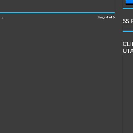
PU
»
Page 4 of 6
55 
CL
UT