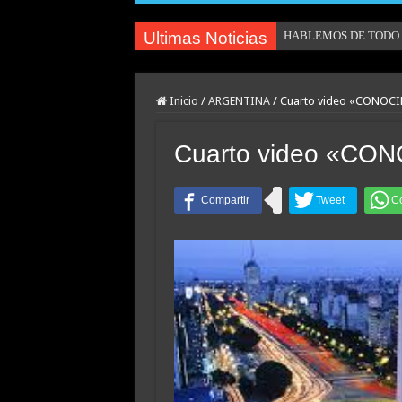
Ultimas Noticias
HABLEMOS DE TODO U
Inicio
/
ARGENTINA
/
Cuarto video «CONOC
Cuarto video «C