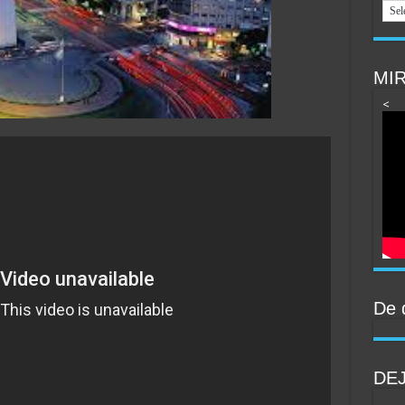
MIR
<
De 
DE