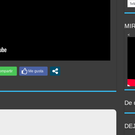
MIR
<
De 
DE