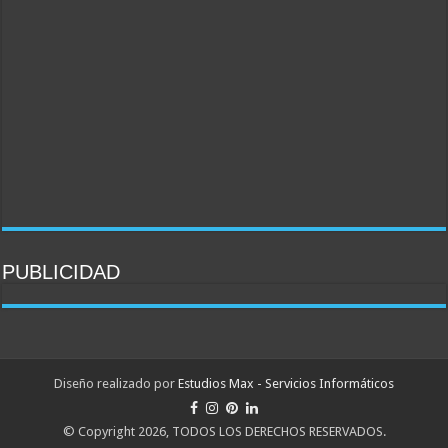
PUBLICIDAD
PULSAR PARA IR AL SITO
PULSAR PARA IR AL SITO
PULSAR PARA IR AL SITO
Pulsar para ingresar a la web
pulsar para ver servicios
Diseño realizado por
Estudios Max - Servicios Informáticos
© Copyright 2026, TODOS LOS DERECHOS RESERVADOS.