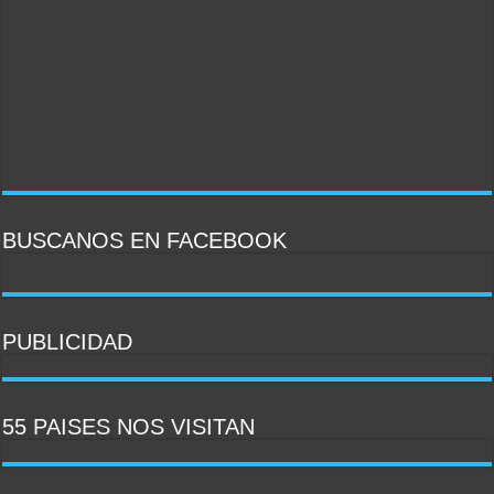
BUSCANOS EN FACEBOOK
PUBLICIDAD
PULSAR PARA IR AL SITIO
PULSAR PARA IR AL SITIO
PULSAR PARA IR AL SITIO
55 PAISES NOS VISITAN